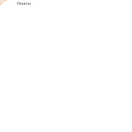
Chakras
Despertar da Alma
Cremes
Florais Avançados
Folhas
Proteção e Limpeza
Águas
Os 4 Elementos
Especiais
Carrinho
Meus Pedidos