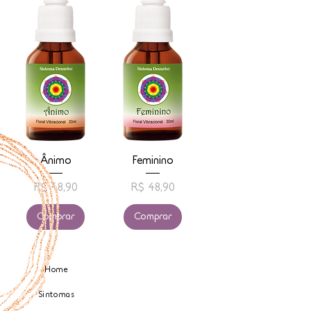
Ânimo
Feminino
Preço
Preço
R$ 48,90
R$ 48,90
Comprar
Comprar
Home
Sintomas