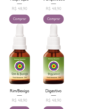
Preço
Preço
R$ 48,90
R$ 48,90
Comprar
Comprar
Rim/Bexiga
Digestivo
Preço
Preço
R$ 48,90
R$ 48,90