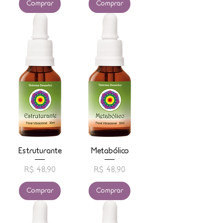
Comprar
Comprar
Estruturante
Metabólico
Preço
Preço
R$ 48,90
R$ 48,90
Comprar
Comprar