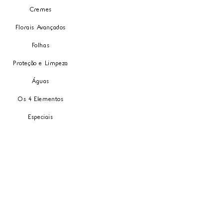
Cremes
Florais Avançados
Folhas
Proteção e Limpeza
Águas
Os 4 Elementos
Especiais
Carrinho
Meus Pedidos
Minha Carteira
Política de entrega