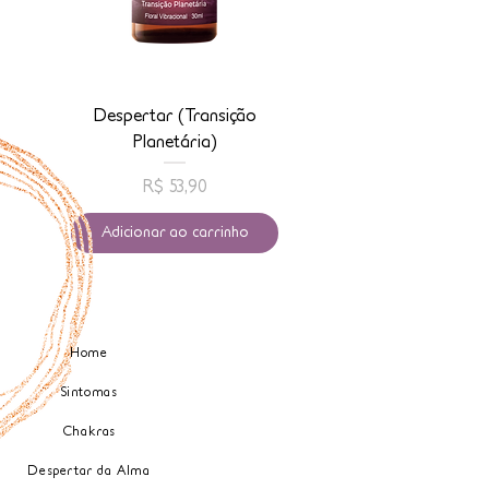
Despertar (Transição
Conexão com Anj
Planetária)
Preço
R$ 53,90
Adicionar ao carrinho
Home
Sintomas
Chakras
Despertar da Alma