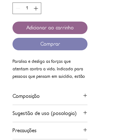
Adicionar ao carrinho
Comprar
Paralisa e desliga as forças que
atentam contra a vida. Indicado para
pessoas que pensam em suicídio, estão
depressivas, com pensamentos
negativos e destruidores de si mesmos,
Composição
que estão com doenças terminais e
necessitam amparo para enfrentá-las.
Essências Florais de Elementos da
Sugestão de uso (posologia)
Natureza, Álcool Etílico de Cereais e
Água Purificada
Uso oral. 7 gotas 3x ao dia ou 14
Precauções
gotas 2x ao dia.