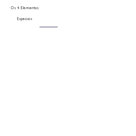
Os 4 Elementos
Especiais
Carrinho
Meus Pedidos
Minha Carteira
Política de entrega
Minha Conta
Lista de Desejo
Meus Endereços
Trocas e Devoluções