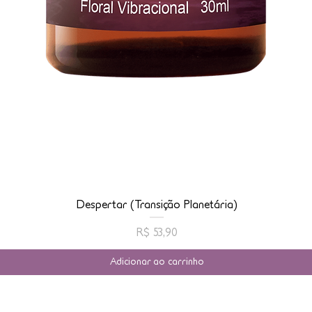
Despertar (Transição Planetária)
Preço
R$ 53,90
Adicionar ao carrinho