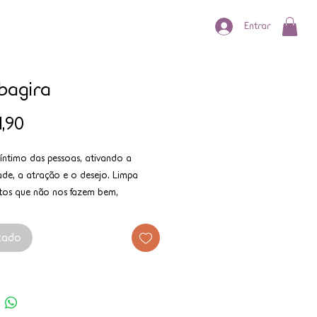
Entrar
bagira
Preço
1,90
íntimo das pessoas, ativando a
ade, a atração e o desejo. Limpa
tos que não nos fazem bem,
 autoestima, poder pessoal e desejo.
 para pessoas que precisam ativar o
tado
soal, a força de atração, a libido e
sexualidade.