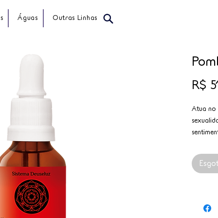
s
Águas
Outras Linhas
Pom
R$ 5
Atua no 
sexualid
sentimen
trazendo
Indicada
Esgo
poder pes
ativar a 