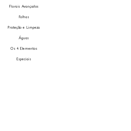
Florais Avançados
Folhas
Proteção e Limpeza
Águas
Os 4 Elementos
Especiais
Carrinho
Meus Pedidos
Minha Carteira
Política de entrega
Minha Conta