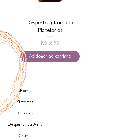
Despertar (Transição
Conexão com Anj
Planetária)
Preço
R$ 53,90
Adicionar ao carrinho
Home
Sintomas
Chakras
Despertar da Alma
Cremes