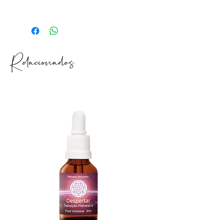
afastado de aparelhos eletrônicos e
3 anos a partir da data de fabricação.
longe do alcance das crianças.
Após aberto: 2 meses.
Relacionados