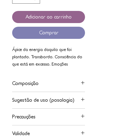
Adicionar ao carrinho
Comprar
Ápice da energia daquilo que foi
plantado. Transbordo. Consciência do
que está em excesso. Emoções
exacerbadas.
Composição
Essências Florais de Elementos da
Sugestão de uso (posologia)
Natureza, Álcool Etílico de Cereais e
Água Purificada
Uso oral. 7 gotas 3x ao dia ou 14
Precauções
gotas 2x ao dia.
Conservar em lugar fresco e arejado,
Validade
ao abrigo de luz e calor. Manter