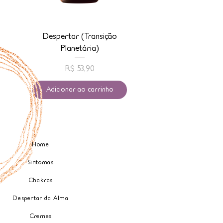
Despertar (Transição
Conexão com Anj
Planetária)
Preço
R$ 53,90
Adicionar ao carrinho
Home
Sintomas
Chakras
Despertar da Alma
Cremes