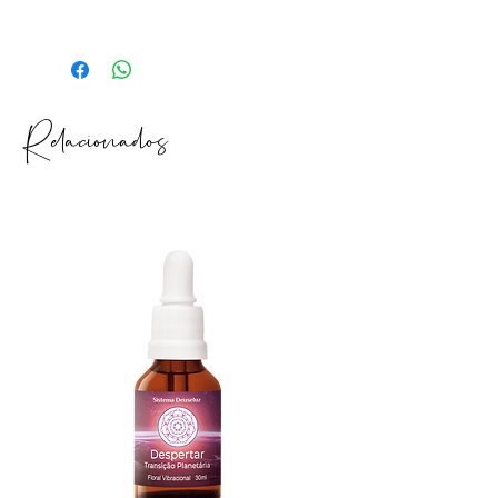
afastado de aparelhos eletrônicos e
3 anos a partir da data de fabricação.
longe do alcance das crianças.
Após aberto: 2 meses.
Relacionados