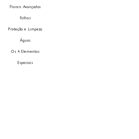
Florais Avançados
Folhas
Proteção e Limpeza
Águas
Os 4 Elementos
Especiais
Carrinho
Meus Pedidos
Minha Carteira
Política de entrega
Minha Conta